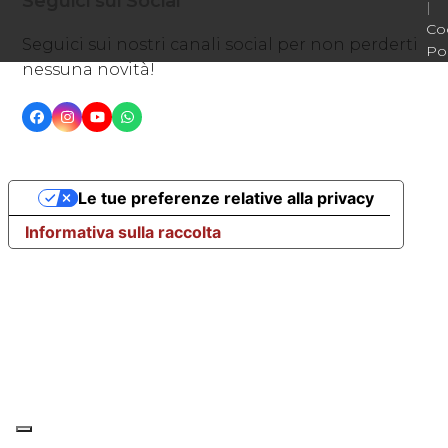
Seguici sui Social
|
Co
Seguici sui nostri canali social per non perderti
Pol
nessuna novità!
Facebook
Instagram
YouTube
Whatsapp
Le tue preferenze relative alla privacy
Informativa sulla raccolta