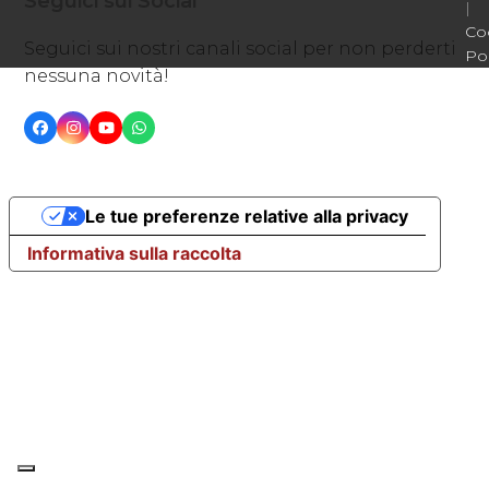
Seguici sui Social
|
Co
Seguici sui nostri canali social per non perderti
Pol
nessuna novità!
Facebook
Instagram
YouTube
Whatsapp
Le tue preferenze relative alla privacy
Informativa sulla raccolta