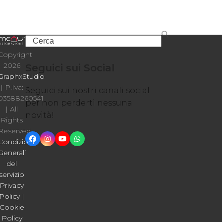
Search
Copyright
2026
Seguici sui Social
GraphxStudio
| P.Iva:
Seguici sui nostri canali social
03588260541
per non perderti nessuna
| All
novità!
Rights
Reserved
Facebook
Instagram
YouTube
Whatsapp
Condizioni
Generali
del
servizio
Privacy
Policy
|
Cookie
Policy